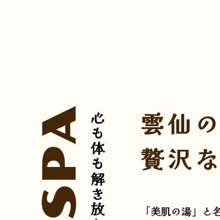
SPA
雲仙
贅沢
「美肌の湯」と