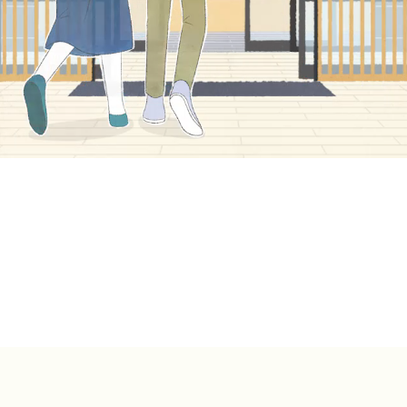
OUT
大人
子供
0名
予約確認・キャンセル
会員登録マイページ
パスワード再設
SCROLL