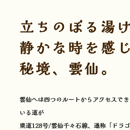
立ちのぼる湯
静かな時を感
秘境、雲仙。
雲仙へは四つのルートからアクセスでき
いる道が
県道128号/雲仙千々石線、通称「ドラ