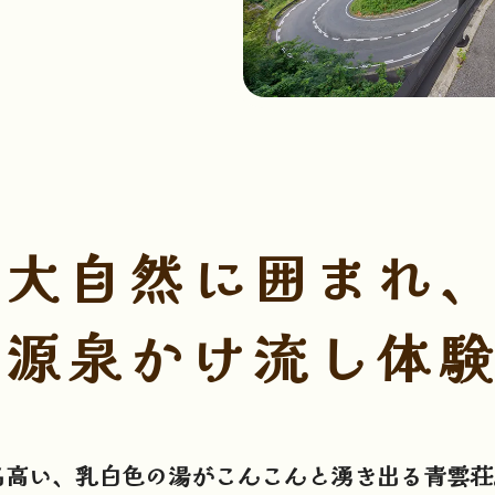
の大自然に囲まれ
な源泉かけ流し体
名高い、乳白色の湯がこんこんと湧き出る青雲荘