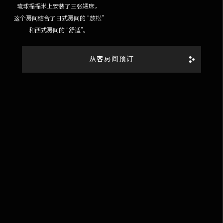
琉球榻榻米上安装了三张矮床，
这个房间结合了日式房间的 “放松”
和西式房间的 “舒适”。
从客房间预订